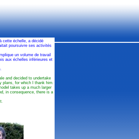
à cette échelle, a décidé
tait poursuivre ses activités
implique un volume de travail
is aux échelles inférieures et
.
cale and decided to undertake
 plans, for which I thank him.
 model takes up a much larger
nd, in consequence, there is a
t.