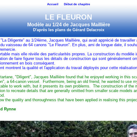
Accueil
Début de chapitre
LE FLEURON
Modèle au 1/24 de Jacques Maillière
D'après les plans de Gérard Delacroix
 "
La Diligente
" au 1/24ème, Jacques Maillière, qui avait apprécié de travailler 
 du vaisseau de 64 canons "Le Fleuron". En plus, ami de longue date, il souhai
 remercie.
rtable mais elle révèle des particularités propres. La construction du modèle 
ation de faire figurer tous les détails de construction qui sont généralement om
sionnement en bois conséquent.
t montrent la qualité et l'application du travail déployés pour cette réalisation
 tartane, "Diligent", Jacques Maillière found that he enjoyed working in this s
ron", a 64-canon vessel. Furthermore, being an old friend, he wanted to use my
rtable to work with, but it presents its own problems. The construction of the
ion to recreate details that are generally omitted from smaller scale models a
od.
w the quality and thoroughness that have been applied in realising this projec
gid Rynne