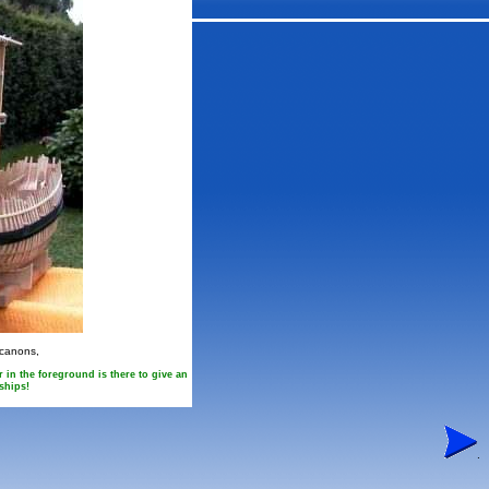
 canons,
 in the foreground is there to give an
ships!
.