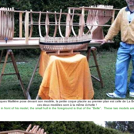
ques Maillière pose devant son modèle, la petite coque placée au premier plan est celle de La Be
ces deux modèles sont à la même échelle !
in front of his model, the small hull in the foreground is that of the "Belle". These two models are