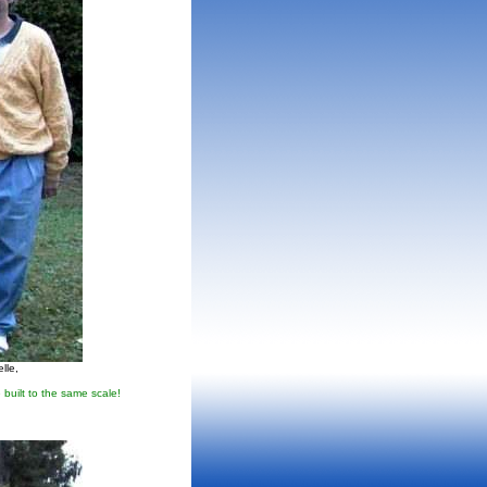
lle,
 built to the same scale!