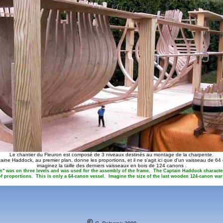
Le chantier du Fleuron est composé de 3 niveaux destinés au montage de la charpente.
taine Haddock, au premier plan, donne les proportions, et il ne s'agit ici que d'un vaisseau de 64
imaginez la taille des derniers vaisseaux en bois de 124 canons .
on" was on three levels and was used for the assembly of the frame. The Captain Haddock character
of proportions. This is only a 64-canon vessel. Imagine the size of the last wooden 124-canon war
©