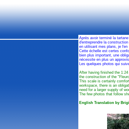
Après avoir terminé la tartane
d'entreprendre la construction
en utilisant mes plans, je l'en
Cette échelle est certes confo
bien plus important, une oblig
nécessite en plus un approvi
Les quelques photos qui suiven
After having finished the 1:24
the construction of the "Fleu
This scale is certainly comfo
workspace, there is an obligat
need for a larger supply of wo
The few photos that follow sho
English Translation by Bri