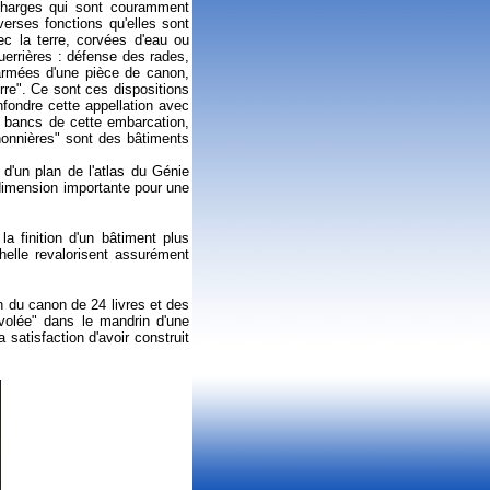
 charges qui sont couramment
erses fonctions qu'elles sont
ec la terre, corvées d'eau ou
errières : défense des rades,
armées d'une pièce de canon,
rre". Ce sont ces dispositions
nfondre cette appellation avec
s bancs de cette embarcation,
anonnières" sont des bâtiments
d'un plan de l'atlas du Génie
dimension importante pour une
 finition d'un bâtiment plus
helle revalorisent assurément
on du canon de 24 livres et des
la volée" dans le mandrin d'une
 satisfaction d'avoir construit