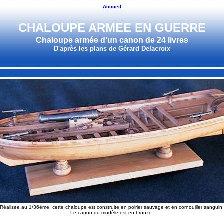
Accueil
CHALOUPE ARMEE EN GUERRE
Chaloupe armée d'un canon de 24 livres
D'après les plans de Gérard Delacroix
Réalisée au 1/36ème, cette chaloupe est construite en poirier sauvage et en cornouiller sanguin.
Le canon du modèle est en bronze.