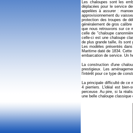
Les chaloupes sont les emba
déplacées pour le service de
appelées à assurer : manoeuv
approvisionnement du vaissea
protection des troupes de d
généralement de gros calibre 
que nous retrouvons sur ce mo
celle de "chaloupe canonnièr
celle-ci est une chaloupe cla
de plus grande taille, ils son
Les modèles présentés dans c
Maritime daté de 1834. Cette
embarcation de service. Un ho
La construction d'une chalo
prestigieux. Les aménagement
l'intérêt pour ce type de const
La principale difficulté de ce
4 pierriers. L'idéal est bien-
perceuse. Au pire, si la réali
une belle chaloupe classique 