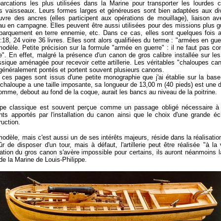
rcations les plus utilisées dans la Marine pour transporter les lourdes
s vaisseaux. Leurs formes larges et généreuses sont bien adaptées aux div
re des ancres (elles participent aux opérations de mouillage), liaison av
u en campagne. Elles peuvent être aussi utilisées pour des missions plus gu
ébarquement en terre ennemie, etc. Dans ce cas, elles sont quelques fois 
:18, 24 voire 36 livres. Elles sont alors qualifiées du terme : "armées en gue
dèle. Petite précision sur la formule "armée en guerre" : il ne faut pas co
e". En effet, malgré la présence d'un canon de gros calibre installée sur le
ssique aménagée pour recevoir cette artillerie. Les véritables "chaloupes c
t généralement pontés et portent souvent plusieurs canons.
es pages sont issus d'une petite monographie que j'ai établie sur la base 
 chaloupe a une taille imposante, sa longueur de 13,00 m (40 pieds) est une 
mme, debout au fond de la coque, aurait les bancs au niveau de la poitrine.
upe classique est souvent perçue comme un passage obligé nécessaire à la
s apportés par l'installation du canon ainsi que le choix d'une grande éc
ruction.
 modèle, mais c'est aussi un de ses intérêts majeurs, réside dans la réalisati
sûr de disposer d'un tour, mais à défaut, l'artillerie peut être réalisée "à 
sation du gros canon s'avère impossible pour certains, ils auront néanmoins la
de la Marine de Louis-Philippe.