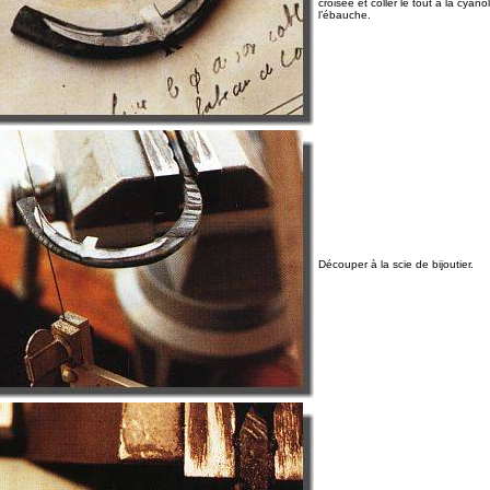
croisée et coller le tout à la cyanol
l’ébauche.
Découper à la scie de bijoutier.