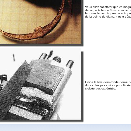
Vous allez constater que ce magni
découpe le fer de 3 mm comme du
faut simplement in peu de soin p
de la pointe du diamant et le dépa
Finir à la lime demi-ronde demie 
douce. Ne pas amincir pour l’insta
croisée aux extrémités.