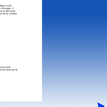
fique outil
 fromage. Il
our la découpe
rt de la croisée
douce puis
nt les bras de la