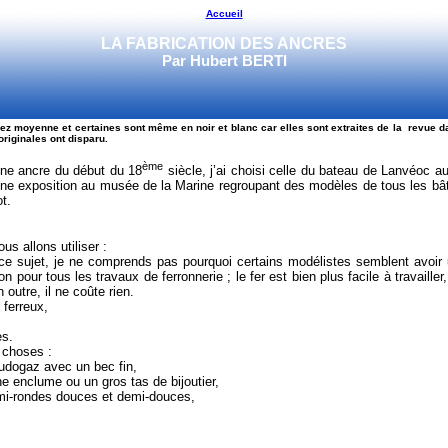
Accueil
LA FABRICATION DES ANCRES
Par
Hubert BERTI
sez moyenne et certaines sont même en noir et blanc car elles sont extraites de la revue da
originales ont disparu.
ème
d’une ancre du début du 18
siècle, j’ai choisi celle du bateau de Lanvéoc a
une exposition au musée de la Marine regroupant des modèles de tous les bâti
ot.
 allons utiliser :
 ce sujet, je ne comprends pas pourquoi certains modélistes semblent avoir 
n pour tous les travaux de ferronnerie ; le fer est bien plus facile à travailler,
 outre, il ne coûte rien.
 ferreux,
es.
e choses :
udogaz avec un bec fin,
ne enclume ou un gros tas de bijoutier,
emi-rondes douces et demi-douces,