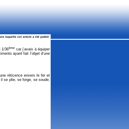
ns laquelle cet article a été publié
ème
u 1/36
car j’avais à équiper
ments ayant fait l’objet d’une
une réticence envers le fer et
 il se plie, se forge, se soude,