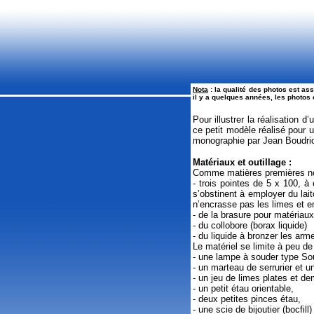
Nota
: la qualité des photos est as
il y a quelques années, les photos 
Pour illustrer la réalisation 
ce petit modèle réalisé pour 
monographie par Jean Boudri
Matériaux et outillage :
Comme matières premières nous
- trois pointes de 5 x 100, à
s’obstinent à employer du laito
n’encrasse pas les limes et en
- de la brasure pour matériaux
- du collobore (borax liquide)
- du liquide à bronzer les arm
Le matériel se limite à peu d
- une lampe à souder type So
- un marteau de serrurier et u
- un jeu de limes plates et d
- un petit étau orientable,
- deux petites pinces étau,
- une scie de bijoutier (bocfill)