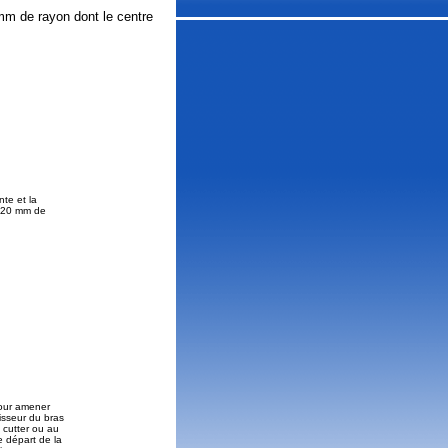
mm de rayon dont le centre
nte et la
e 20 mm de
pour amener
aisseur du bras
 cutter ou au
e départ de la