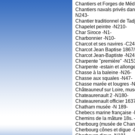
Chantiers et Forges de Méd
Chantiers navals privés dans
N243-
Chantier traditionnel de Ta
Chapelet peintre -N210-
Char Siroce -N1-
Charbonnier -N10-
Charcot et ses navires -C24
Charcot Jean Baptise 1867
Charcot Jean-Baptiste -N24
Charpente "première" -N15
Charpente -estain et allong
Chasse à la baleine -N26-
Chasse aux squales -N47-
Chasse marée et lougres -
Châteauneuf sur Loire, mu
Chateaurenault 2 -N180-
Chateaurenault officier 16
Chatham musée -N 189-
Chebecs marine française 
Chemins de la mâture 18s. 
Cherbourg (musée de Chan
Cherbourg cônes et digue -