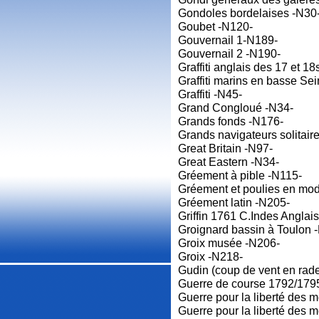
Gondoles bordelaises -N30
Goubet -N120-
Gouvernail 1-N189-
Gouvernail 2 -N190-
Graffiti anglais des 17 et 18
Graffiti marins en basse Se
Graffiti -N45-
Grand Congloué -N34-
Grands fonds -N176-
Grands navigateurs solitair
Great Britain -N97-
Great Eastern -N34-
Gréement à pible -N115-
Gréement et poulies en mo
Gréement latin -N205-
Griffin 1761 C.Indes Anglai
Groignard bassin à Toulon 
Groix musée -N206-
Groix -N218-
Gudin (coup de vent en rad
Guerre de course 1792/179
Guerre pour la liberté des 
Guerre pour la liberté des 