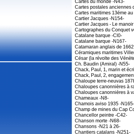
Cartes du monde -N43-
Cartes postales anciennes 
Cartes maritimes 13éme au
Cartier Jacques -N154-
Cartier Jacques - Le manoir
Cartographes du Conquet v
Catalane barque -Cl0-
Catalane barque -N167-
Catamaran anglais de 1662
Céramiques maritimes Ville
César (la révolte des Vénèt
Ch. Baudin (Amiral) -N55-
Chack, Paul, 1, marin et éc
Chack, Paul, 2, engagemen
Chaloupe terre-neuvas 187
Chaloupes canonnières à r
Chaloupes canonnières à v
Chameaux -N8-
Chamois aviso 1935 -N165
Champ de mines du Cap Co
Chancellor peintre -C42-
Chanson morte -N68-
Chansons -N21 à 26-
Chantiers catalans -N251-