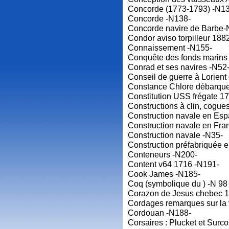
Concorde (1773-1793) -N1
Concorde -N138-
Concorde navire de Barbe-
Condor aviso torpilleur 18
Connaissement -N155-
Conquête des fonds marins
Conrad et ses navires -N52
Conseil de guerre à Lorient
Constance Chlore débarqu
Constitution USS frégate 1
Constructions à clin, cogue
Construction navale en Es
Construction navale en Fr
Construction navale -N35-
Construction préfabriquée 
Conteneurs -N200-
Content v64 1716 -N191-
Cook James -N185-
Coq (symbolique du ) -N 98
Corazon de Jesus chebec 1
Cordages remarques sur la 
Cordouan -N188-
Corsaires : Plucket et Surc