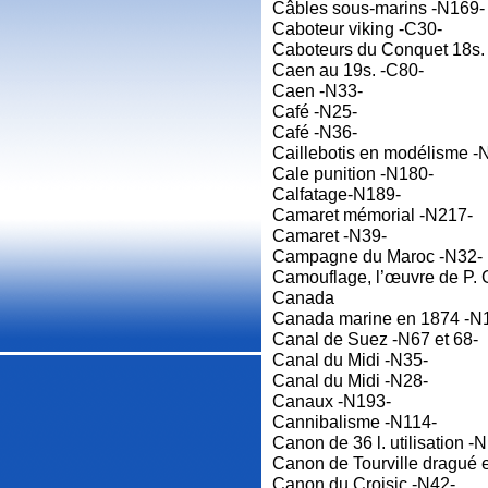
Câbles sous-marins -N169-
Caboteur viking -C30-
Caboteurs du Conquet 18s.
Caen au 19s. -C80-
Caen -N33-
Café -N25-
Café -N36-
Caillebotis en modélisme -
Cale punition -N180-
Calfatage-N189-
Camaret mémorial -N217-
Camaret -N39-
Campagne du Maroc -N32-
Camouflage, l’œuvre de P. 
Canada
Canada marine en 1874 -N
Canal de Suez -N67 et 68-
Canal du Midi -N35-
Canal du Midi -N28-
Canaux -N193-
Cannibalisme -N114-
Canon de 36 l. utilisation -
Canon de Tourville dragué 
Canon du Croisic -N42-