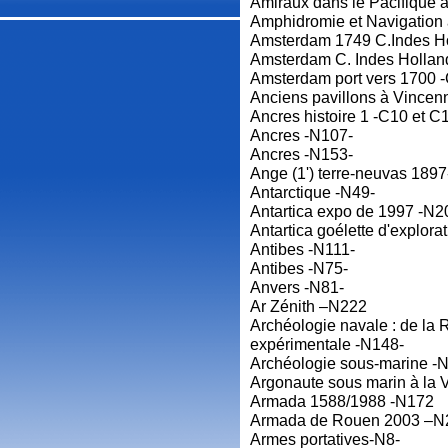
Amiraux dans le Pacifique a
Amphidromie et Navigation 
Amsterdam 1749 C.Indes Ho
Amsterdam C. Indes Hollan
Amsterdam port vers 1700 
Anciens pavillons à Vincenn
Ancres histoire 1 -C10 et C
Ancres -N107-
Ancres -N153-
Ange (1') terre-neuvas 189
Antarctique -N49-
Antartica expo de 1997 -N2
Antartica goélette d'explora
Antibes -N111-
Antibes -N75-
Anvers -N81-
Ar Zénith –N222
Archéologie navale : de la 
expérimentale -N148-
Archéologie sous-marine -
Argonaute sous marin à la V
Armada 1588/1988 -N172
Armada de Rouen 2003 –N
Armes portatives-N8-