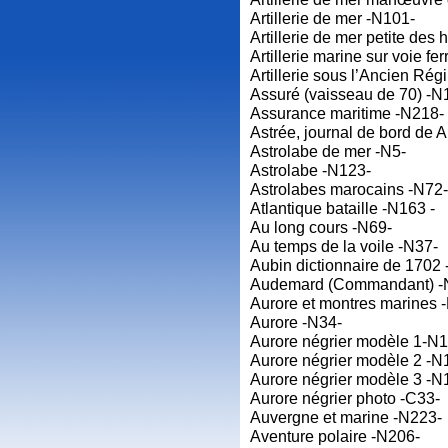
Artillerie de mer -N101-
Artillerie de mer petite de
Artillerie marine sur voie f
Artillerie sous l’Ancien Rég
Assuré (vaisseau de 70) -N
Assurance maritime -N218-
Astrée, journal de bord de
Astrolabe de mer -N5-
Astrolabe -N123-
Astrolabes marocains -N72-
Atlantique bataille -N163 -
Au long cours -N69-
Au temps de la voile -N37-
Aubin dictionnaire de 1702
Audemard (Commandant) -
Aurore et montres marines 
Aurore -N34-
Aurore négrier modèle 1-N1
Aurore négrier modèle 2 -N
Aurore négrier modèle 3 -N
Aurore négrier photo -C33-
Auvergne et marine -N223-
Aventure polaire -N206-