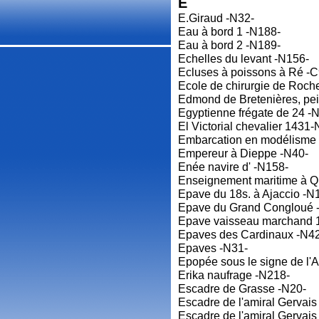
E
E.Giraud -N32-
Eau à bord 1 -N188-
Eau à bord 2 -N189-
Echelles du levant -N156-
Ecluses à poissons à Ré -C
Ecole de chirurgie de Roch
Edmond de Bretenières, pei
Egyptienne frégate de 24 -
El Victorial chevalier 1431-
Embarcation en modélisme
Empereur à Dieppe -N40-
Enée navire d' -N158-
Enseignement maritime à Q
Epave du 18s. à Ajaccio -N
Epave du Grand Congloué 
Epave vaisseau marchand 1
Epaves des Cardinaux -N4
Epaves -N31-
Epopée sous le signe de l'
Erika naufrage -N218-
Escadre de Grasse -N20-
Escadre de l'amiral Gervais
Escadre de l'amiral Gervais