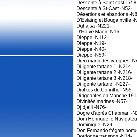
Descente à Saint-cast 1758
Descente à St-Cast -N52-
Désertions et abandons -N8
D'Estaing et Bougainville -
Dghajsa -N221-
D'Halve Maen -N16-
Dieppe -N112-
Dieppe -N19-
Dieppe -N40-
Dieppe -N59-
Dieu marin des ivrognes -N
Diligente tartane 1 -N214-
Diligente tartane 2 -N216-
Diligente tartane 3 -N218-
Diligente tartane -N227-
Diolkos de Corinthe -N55-
Dirigeables en Manche 19
Divinités marines -N57-
Djidjelli -N76-
Dogre d'après Chapman -N
Dom Henrique le Navigateu
Dominique -N29-
Don Fernando frégate portu
Dordogne transport -N14-