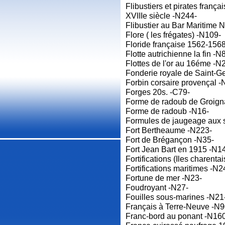
Flibustiers et pirates frança
XVIIIe siècle -N244-
Flibustier au Bar Maritime N
Flore ( les frégates) -N109-
Floride française 1562-1568
Flotte autrichienne la fin -N
Flottes de l'or au 16éme -N
Fonderie royale de Saint-G
Forbin corsaire provençal -
Forges 20s. -C79-
Forme de radoub de Groign
Forme de radoub -N16-
Formules de jaugeage aux s
Fort Bertheaume -N223-
Fort de Brégançon -N35-
Fort Jean Bart en 1915 -N1
Fortifications (Iles charenta
Fortifications maritimes -N2
Fortune de mer -N23-
Foudroyant -N27-
Fouilles sous-marines -N21
Français à Terre-Neuve -N9
Franc-bord au ponant -N16