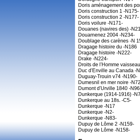
Doris aménagement des por
Doris construction 1 -N175-
Doris construction 2 -N177-
Doris voilure -N171-
Douanes (navires des) -N2
Douarnenez 2004 -N234-
Doublage des carènes -N 1
Dragage histoire du -N186
Dragage histoire -N222-
Drake -N224-
Droits de l'Homme vaissea
Duc d'Enville au Canada -
Duguay-Trouin v74 -N190-
Dumesnil en mer noire -N72
Dumont d'Urville 1840 -N96
Dunkerque (1914-1916) -N
Dunkerque au 18s. -C5-
Dunkerque -N17
Dunkerque -N2-
Dunkerque -N83-
Dupuy de Lôme 2 -N159-
Dupuy de Lôme -N158-