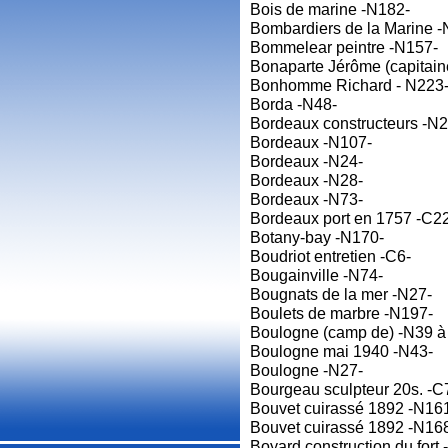
Bois de marine -N182-
Bombardiers de la Marine -
Bommelear peintre -N157-
Bonaparte Jérôme (capitain
Bonhomme Richard - N223
Borda -N48-
Bordeaux constructeurs -N
Bordeaux -N107-
Bordeaux -N24-
Bordeaux -N28-
Bordeaux -N73-
Bordeaux port en 1757 -C2
Botany-bay -N170-
Boudriot entretien -C6-
Bougainville -N74-
Bougnats de la mer -N27-
Boulets de marbre -N197-
Boulogne (camp de) -N39 à
Boulogne mai 1940 -N43-
Boulogne -N27-
Bourgeau sculpteur 20s. -C
Bouvet cuirassé 1892 -N16
Bouvet cuirassé 1892 -N16
Boyard construction du fort