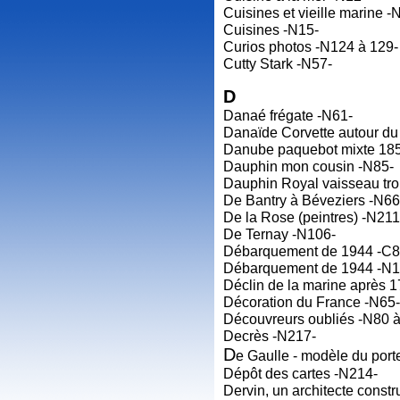
Cuisines et vieille marine -
Cuisines -N15-
Curios photos -N124 à 129-
Cutty Stark -N57-
D
Danaé frégate -N61-
Danaïde Corvette autour d
Danube paquebot mixte 18
Dauphin mon cousin -N85-
Dauphin Royal vaisseau troi
De Bantry à Béveziers -N66
De la Rose (peintres) -N211
De Ternay -N106-
Débarquement de 1944 -C8
Débarquement de 1944 -N1
Déclin de la marine après 
Décoration du France -N65-
Découvreurs oubliés -N80 à
Decrès -N217-
D
e Gaulle - modèle du por
Dépôt des cartes -N214-
Dervin, un architecte const