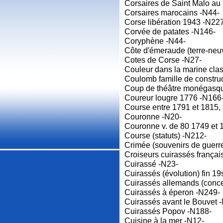
Corsaires de Saint Malo au
Corsaires marocains -N44-
Corse libération 1943 -N22
Corvée de patates -N146-
Coryphène -N44-
Côte d'émeraude (terre-neu
Cotes de Corse -N27-
Couleur dans la marine cla
Coulomb famille de constru
Coup de théâtre monégasq
Coureur lougre 1776 -N166
Course entre 1791 et 1815, 
Couronne -N20-
Couronne v. de 80 1749 et 
Course (statuts) -N212-
Crimée (souvenirs de guerr
Croiseurs cuirassés frança
Cuirassé -N23-
Cuirassés (évolution) fin 19
Cuirassés allemands (conce
Cuirassés à éperon -N249-
Cuirassés avant le Bouvet 
Cuirassés Popov -N188-
Cuisine à la mer -N12-