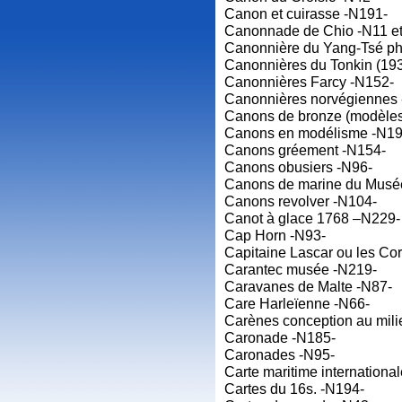
Canon et cuirasse -N191-
Canonnade de Chio -N11 et
Canonnière du Yang-Tsé ph
Canonnières du Tonkin (193
Canonnières Farcy -N152-
Canonnières norvégiennes
Canons de bronze (modèles
Canons en modélisme -N19
Canons gréement -N154-
Canons obusiers -N96-
Canons de marine du Musée
Canons revolver -N104-
Canot à glace 1768 –N229-
Cap Horn -N93-
Capitaine Lascar ou les Cor
Carantec musée -N219-
Caravanes de Malte -N87-
Care Harleïenne -N66-
Carènes conception au mili
Caronade -N185-
Caronades -N95-
Carte maritime internationa
Cartes du 16s. -N194-