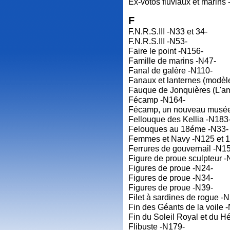
Ex-votos fluviaux et marins
F
F.N.R.S.III -N33 et 34-
F.N.R.S.III -N53-
Faire le point -N156-
Famille de marins -N47-
Fanal de galère -N110-
Fanaux et lanternes (modèl
Fauque de Jonquières (L'am
Fécamp -N164-
Fécamp, un nouveau musée 
Fellouque des Kellia -N183
Felouques au 18éme -N33-
Femmes et Navy -N125 et 1
Ferrures de gouvernail -N1
Figure de proue sculpteur 
Figures de proue -N24-
Figures de proue -N34-
Figures de proue -N39-
Filet à sardines de rogue -
Fin des Géants de la voile 
Fin du Soleil Royal et du H
Flibuste -N179-