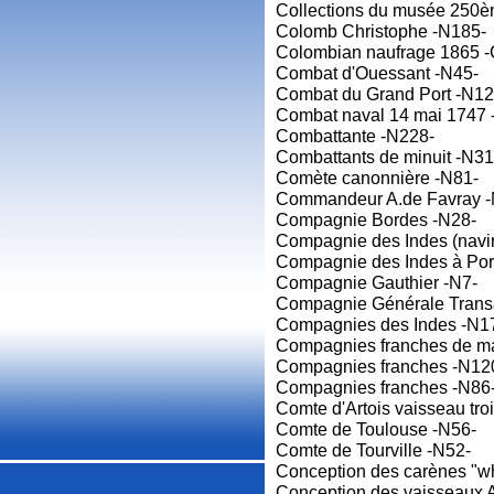
Collections du musée 250è
Colomb Christophe -N185-
Colombian naufrage 1865 -
Combat d'Ouessant -N45-
Combat du Grand Port -N12
Combat naval 14 mai 1747 
Combattante -N228-
Combattants de minuit -N31
Comète canonnière -N81-
Commandeur A.de Favray -
Compagnie Bordes -N28-
Compagnie des Indes (navir
Compagnie des Indes à Por
Compagnie Gauthier -N7-
Compagnie Générale Transa
Compagnies des Indes -N1
Compagnies franches de ma
Compagnies franches -N12
Compagnies franches -N86
Comte d'Artois vaisseau tro
Comte de Toulouse -N56-
Comte de Tourville -N52-
Conception des carènes "w
Conception des vaisseaux A