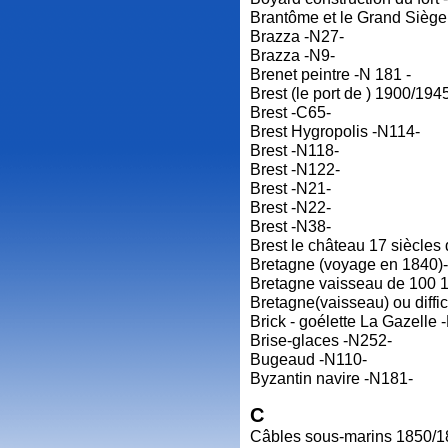
Brantôme et le Grand Siège
Brazza -N27-
Brazza -N9-
Brenet peintre -N 181 -
Brest (le port de ) 1900/194
Brest -C65-
Brest Hygropolis -N114-
Brest -N118-
Brest -N122-
Brest -N21-
Brest -N22-
Brest -N38-
Brest le château 17 siècles 
Bretagne (voyage en 1840)
Bretagne vaisseau de 100 
Bretagne(vaisseau) ou diffic
Brick - goélette La Gazelle 
Brise-glaces -N252-
Bugeaud -N110-
Byzantin navire -N181-
C
Câbles sous-marins 1850/1