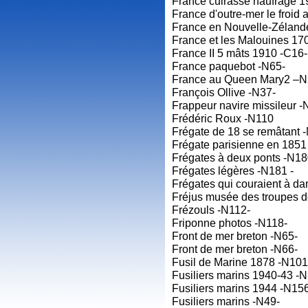
France cuirassé naufrage 1
France d'outre-mer le froid 
France en Nouvelle-Zéland
France et les Malouines 17
France II 5 mâts 1910 -C16-
France paquebot -N65-
France au Queen Mary2 –N
François Ollive -N37-
Frappeur navire missileur -
Frédéric Roux -N110
Frégate de 18 se remâtant 
Frégate parisienne en 1851
Frégates à deux ponts -N18
Frégates légères -N181 -
Frégates qui couraient à d
Fréjus musée des troupes d
Frézouls -N112-
Friponne photos -N118-
Front de mer breton -N65-
Front de mer breton -N66-
Fusil de Marine 1878 -N101
Fusiliers marins 1940-43 -
Fusiliers marins 1944 -N15
Fusiliers marins -N49-