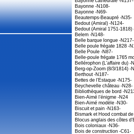
Bayonne cathédrale -N157-
Bayonne -N108-
Bayonne -N69-
Beautemps-Beaupré -N35-
Bedout (Amiral) -N124-
Bedout (Amiral 1751-1818)
Belem -N148-
Belle barque longue -N217-
Belle poule frégate 1828 -N
Belle Poule -N87-
Belle-poule frégate 1765 m
Bellérophon (L'affaire du) -
Berg-op-Zoom (8/3/1814) -
Berthout -N187-
Bettes de l'Estaque -N175-
Beychevelle château -N28-
Bibliothèques de bord -N21
Bien-Aimé l'énigme -N24
Bien-Aimé modèle -N30-
Biscuit et pain -N163-
Bismark et Hood combat de
Blocus anglais des côtes d
Bois coloniaux -N36-
Bois de construction -C61-