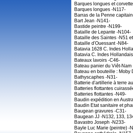
Barques longues et corvette
Barques longues -N117-
Barras de la Penne capitain
Bart Jean -N141-
Bastide peintre -N199-
Bataille de Lepante -N104-
Bataille des Saintes -N51 et
Bataille d'Ouessant -N84-
Batavia 1628 C. Indes Holl
Batavia C. Indes Hollandai
Bateaux lavoirs -C46-
Bateau panier du Viêt-Nam
Bateau en bouteille : Moby 
Bathyscaphes -N31-
Batterie d'artillerie à terre
Batteries flottantes cuirass
Batteries flottantes -N49-
Baudin expédition en Austra
Baudin Etat sanitaire et p
Baugean gravures -C31-
Baugean JJ -N132, 133, 134
Bavastro Joseph -N233-
Bayle Luc Marie (peintre) -