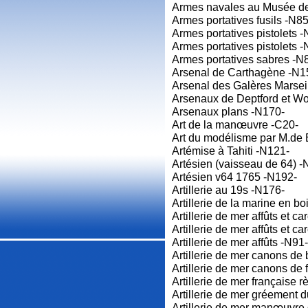
Armes navales au Musée d
Armes portatives fusils -N85
Armes portatives pistolets -
Armes portatives pistolets -
Armes portatives sabres -N
Arsenal de Carthagène -N1
Arsenal des Galères Marsei
Arsenaux de Deptford et Woo
Arsenaux plans -N170-
Art de la manœuvre -C20-
Art du modélisme par M.de
Artémise à Tahiti -N121-
Artésien (vaisseau de 64) -
Artésien v64 1765 -N192-
Artillerie au 19s -N176-
Artillerie de la marine en b
Artillerie de mer affûts et 
Artillerie de mer affûts et 
Artillerie de mer affûts -N91-
Artillerie de mer canons de
Artillerie de mer canons de 
Artillerie de mer française 
Artillerie de mer gréement 
Artillerie de mer manœuvre