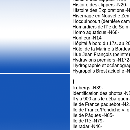
Histoire des clippers -N20-
Histoire des Explorations -
Hivernage en Nouvelle Zem
Hocquincourt (dernière cam
Homardiers de l'île de Sein
Homo aquaticus -N68-
Honfleur -N14
Hôpital à bord du 17s. au 2
Hôtel de la Marine à Borde
Hue Jean François (peintre
Hydravions premiers -N172
Hydrographie et océanogra
Hygropolis Brest actuelle -
I
Icebergs -N39-
Identification des photos -N
Il y a 900 ans le débarquem
Ile de France paquebot -N2
Ile de France/Pondichéry ro
Ile de Pâques -N85-
Ile de Ré -N79-
Ile radar -N46-