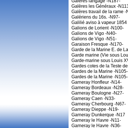
Galères langage -N187-
Galères les Généraux -N11
Galères travail de la rame 
Galériens du 16s. -N97-
Galilié aviso à vapeur 1854
Galions de Lorient -N100-
Galions de Vigo -N40-
Galions de Vigo -N51-
Garaison Fresque -N170-
Garde de la Marine E. de 
Garde marine (Vie sous Lou
Garde-marine sous Louis X
Gardes cotes de la Teste d
Gardes de la Marine -N105-
Gardes de la Marine -N105-
Garneray Honfleur -N14-
Garneray Bordeaux -N28-
Garneray Boulogne -N27-
Garneray Caen -N33-
Garneray Cherbourg -N67-
Garneray Dieppe -N19-
Garneray Dunkerque -N17
Garneray le Havre -N11-
Garneray le Havre -N36-