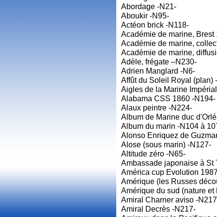
Abordage -N21-
Aboukir -N95-
Actéon brick -N118-
Académie de marine, Brest
Académie de marine, collec
Académie de marine, diffusi
Adèle, frégate –N230-
Adrien Manglard -N6-
Affût du Soleil Royal (plan)
Aigles de la Marine Impéria
Alabama CSS 1860 -N194-
Alaux peintre -N224-
Album de Marine duc d'Orlé
Album du marin -N104 à 10
Alonso Enriquez de Guzman
Alose (sous marin) -N127-
Altitude zéro -N65-
Ambassade japonaise à St 
América cup Evolution 1987
Amérique (les Russes décou
Amérique du sud (nature et
Amiral Charner aviso -N217
Amiral Decrès -N217-