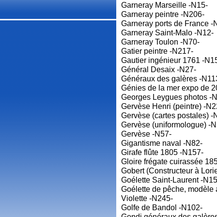
Garneray Marseille -N15-
Garneray peintre -N206-
Garneray ports de France -
Garneray Saint-Malo -N12-
Garneray Toulon -N70-
Gatier peintre -N217-
Gautier ingénieur 1761 -N1
Général Desaix -N27-
Généraux des galères -N11
Génies de la mer expo de 
Georges Leygues photos -
Gervèse Henri (peintre) -N2
Gervèse (cartes postales) -
Gervèse (uniformologue) -
Gervèse -N57-
Gigantisme naval -N82-
Girafe flûte 1805 -N157-
Gloire frégate cuirassée 18
Gobert (Constructeur à Lori
Goélette Saint-Laurent -N1
Goélette de pêche, modèle a
Violette -N245-
Golfe de Bandol -N102-
Gondi généraux des galère