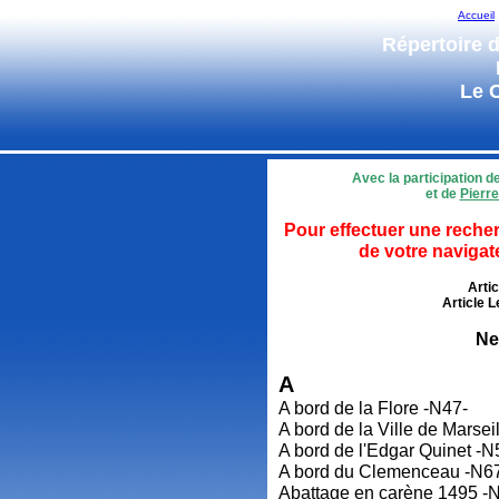
Accueil
Répertoire d
Le 
Avec la participation d
et de
Pierre
Pour effectuer une recher
de votre navigat
Artic
Article 
Ne
A
A bord de la Flore -N47-
A bord de la Ville de Marsei
A bord de l'Edgar Quinet -N
A bord du Clemenceau -N6
Abattage en carène 1495 -