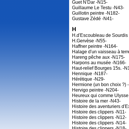
Guet N'Dar -N15-
Guillaume Le Testu -N43-
Guillotin peintre -N182-
Gustave Zédé -N41-
H
H.d'Escoubleau de Sourdis
H.Gervèse -N55-
Haffner peintre -N164-
Halage d'un vaisseau à terr
Hareng pêche aux -N175-
Harpons au musée -N166-
Haut-relief Bourges 15s. -N
Hennique -N187-
Hérétique -N29-
Hermione (un bon choix ?) 
Hervigo peintre -N204-
Heureux qui comme Ulysse
Histoire de la mer -N43-
Histoire des aventuriers d'
Histoire des clippers -N11-
Histoire des clippers -N12-
Histoire des clippers -N14-
Histoire des clippers -N18-