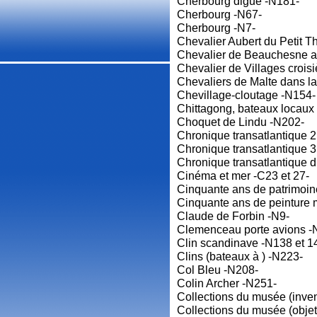
Cherbourg digue -N181-
Cherbourg -N67-
Cherbourg -N7-
Chevalier Aubert du Petit T
Chevalier de Beauchesne au
Chevalier de Villages crois
Chevaliers de Malte dans l
Chevillage-cloutage -N154-
Chittagong, bateaux locaux
Choquet de Lindu -N202-
Chronique transatlantique 2
Chronique transatlantique 
Chronique transatlantique 
Cinéma et mer -C23 et 27-
Cinquante ans de patrimoin
Cinquante ans de peinture 
Claude de Forbin -N9-
Clemenceau porte avions -
Clin scandinave -N138 et 1
Clins (bateaux à ) -N223-
Col Bleu -N208-
Colin Archer -N251-
Collections du musée (inven
Collections du musée (objet