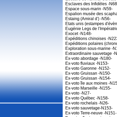
Esclaves des Infidèles -N68
Espace sous-marin -N59-
Espalion musée des scaph
Estaing (Amiral d') -N56-
Etats unis (estampes d'év
Eugénie Legs de l'Impératr
Exocet -N148-
Expéditions chinoises -N22
Expéditions polaires (chron
Exploration sous-marine -N
Extraordinaire sauvetage -
Ex-voto abordage -N180-
Ex-voto fluviaux -N153-
Ex-voto Garonne -N152-
Ex-voto Gruissan -N150-
Ex-voto Gruissan -N154-
Ex-voto île aux moines -N1
Ex-voto Marseille -N155-
Ex-voto -N27-
Ex-voto Québec -N158-
Ex-voto rochelais -N26-
Ex-voto sauvetage-N153-
Ex-voto Terre-neuve -N151-