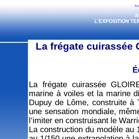
Acc
A
L'EXPOSITION T
La frégate cuirassé
É
La frégate cuirassée GLOIRE
marine à voiles et la marine 
Dupuy de Lôme, construite à T
une sensation mondiale, même
l’imiter en construisant le Warr
La construction du modèle au 1
au 1/150 une extrapolation à l