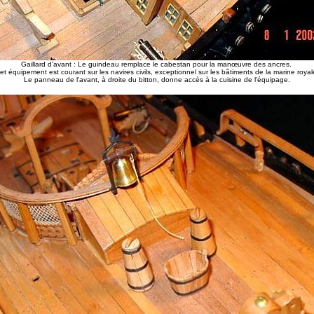
Gaillard d'avant : Le guindeau remplace le cabestan pour la manœuvre des ancres.
et équipement est courant sur les navires civils, exceptionnel sur les bâtiments de la marine royal
Le panneau de l'avant, à droite du bitton, donne accès à la cuisine de l'équipage.