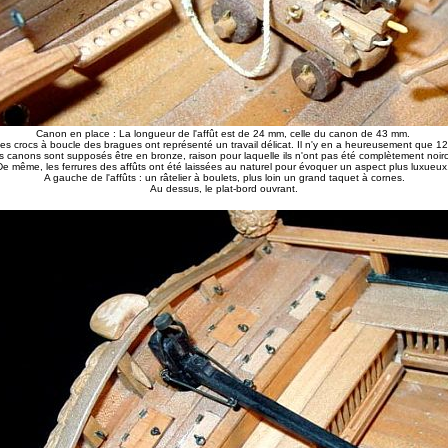
Canon en place : La longueur de l'affût est de 24 mm, celle du canon de 43 mm.
es crocs à boucle des bragues ont représenté un travail délicat. Il n'y en a heureusement que 1
s canons sont supposés être en bronze, raison pour laquelle ils n'ont pas été complètement noirc
De même, les ferrures des affûts ont été laissées au naturel pour évoquer un aspect plus luxueux
A gauche de l'affûts : un râtelier à boulets, plus loin un grand taquet à cornes.
Au dessus, le plat-bord ouvrant.