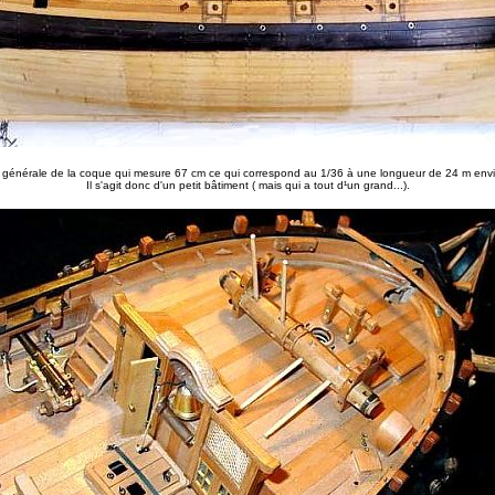
générale de la coque qui mesure 67 cm ce qui correspond au 1/36 à une longueur de 24 m env
Il s'agit donc d'un petit bâtiment ( mais qui a tout d¹un grand...).