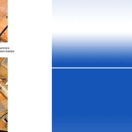
'ancres.
ses barres.