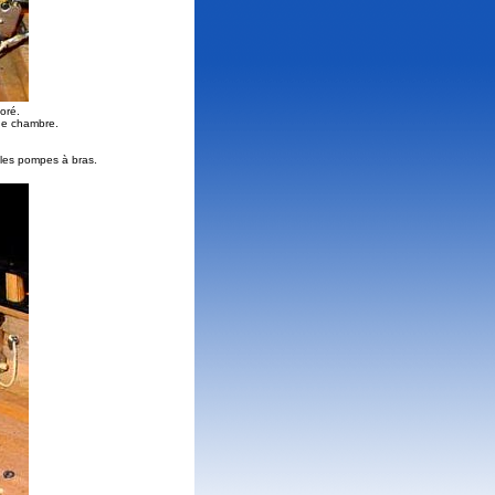
coré.
nde chambre.
n les pompes à bras.