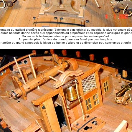
ronteau du gaillard d¹arrière représente l'élément le plus original du modèle, le plus richement dé
double battants donne accès aux appartements du propriétaire et du capitaine ainsi qu'à la gra
On voit ici la technique retenue pour représenter les trompe-l'œil.
Au premier plan : l'arrière du grand panneau fermé par des fers plats.
ier arrière du grand canot puis le bitton de hunier d'allure et de dimension peu communes et enfi