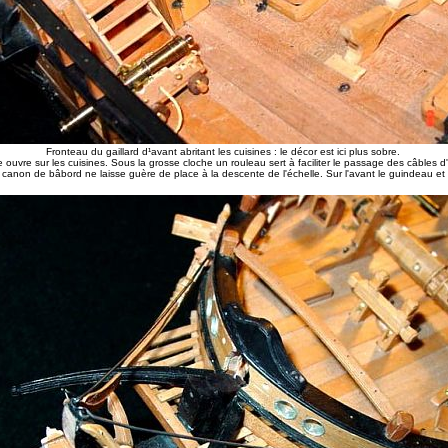
Fronteau du gaillard d¹avant abritant les cuisines : le décor est ici plus sobre.
e ouvre sur les cuisines. Sous la grosse cloche un rouleau sert à faciliter le passage des câbles d
 canon de bâbord ne laisse guère de place à la descente de l'échelle. Sur l'avant le guindeau et 