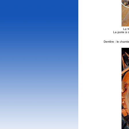
Le f
La porte à 
Derrière : le chant