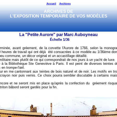
Accueil
Archives
ARCHIVES DE
L'EXPOSITION TEMPORAIRE DE VOS MODÈLES
La "Petite Aurore" par Marc Auboyneau
Échelle 1/36
rminée, avant gréement, de la corvette l'Aurore de 1766, selon la monogra
heures de travail qui ont déjà été consacrées à ce modèle au 1/36ème dont u
peu commune, un décor original et un accastillage détaillé.
 militaire mais plutôt de ce qui correspondrait de nos jours à un yacht de luxe.
 à la Bibliothèque Ste Geneviève à Paris. Il est peint de diverses teintes 
 en trompe-l'œil.
eur en me cantonnant aux teintes de bois naturel et de noir. Les motifs en tr
au crayon noir puis vernis. Ce choix pourra sembler discutable à certains mais
core et ne seront mis en place qu'après la confection du gréement risqua
triton bâbord seront gardés pour la fin.