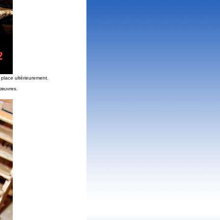
n place ultérieurement.
nœuvres.