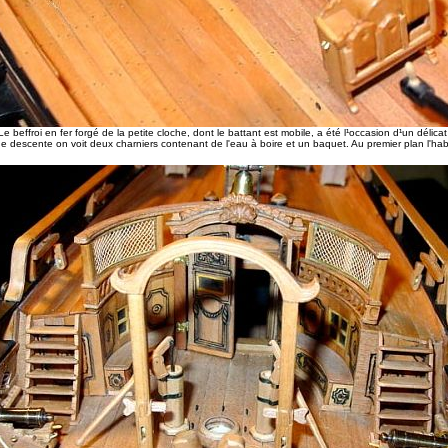
 Le beffroi en fer forgé de la petite cloche, dont le battant est mobile, a été l¹occasion d¹un délica
de descente on voit deux charniers contenant de l'eau à boire et un baquet. Au premier plan l'ha