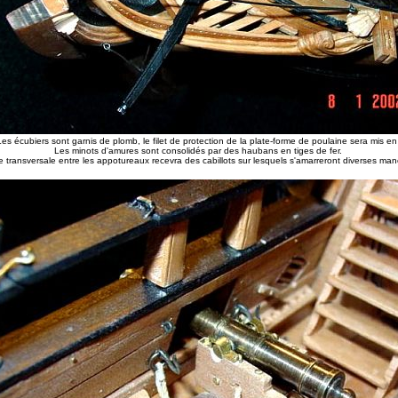
es écubiers sont garnis de plomb, le filet de protection de la plate-forme de poulaine sera mis e
Les minots d'amures sont consolidés par des haubans en tiges de fer.
e transversale entre les appotureaux recevra des cabillots sur lesquels s'amarreront diverses ma